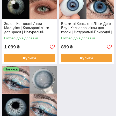
Зелені Контактні Лінзи
Блакитні Контактні Лінзи Дрім
Мальдівс | Кольорові лінзи
Блу | Кольорові лінзи для
для краси | Натуральні-
краси | Натуральні-Природні |
Природні | Для світлих -
Для світлих - чорних очей
Готово до відправки
Готово до відправки
чорних очей
1 099
899
₴
₴
Купити
Купити
Новинка