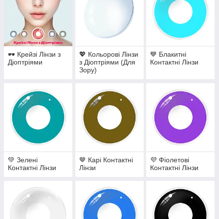
🕶️ Крейзі Лінзи з
💖 Кольорові Лінзи
💙 Блакитні
Діоптріями
з Діоптріями (Для
Контактні Лінзи
Зору)
💚 Зелені
🤎 Карі Контактні
💜 Фіолетові
Контактні Лінзи
Лінзи
Контактні Лінзи