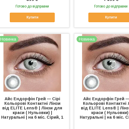
Готово до відправки
Готово до відправки
Купити
Купити
Новинка
Новинка
Айс Ендорфін Грей — Сірі
Айс Ендорфін Грей —
Кольорові Контактні Лінзи
Кольорові Контактні 
від ELITE Lens® | Лінзи для
від ELITE Lens® | Лін
краси ( Нульовки) |
краси ( Нульовки) 
Натуральні | на 6 міс. Сірий, 1
Натуральні | на 6 міс. С