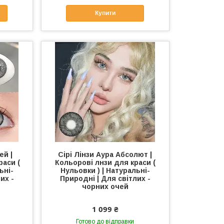
Купити
ей |
Сірі Лінзи Аура Абсолют |
раси (
Кольорові лнзи для краси (
ьні-
Нульовки ) | Натуральні-
их -
Природні | Для світлих -
чорних очей
1 099 ₴
Готово до відправки