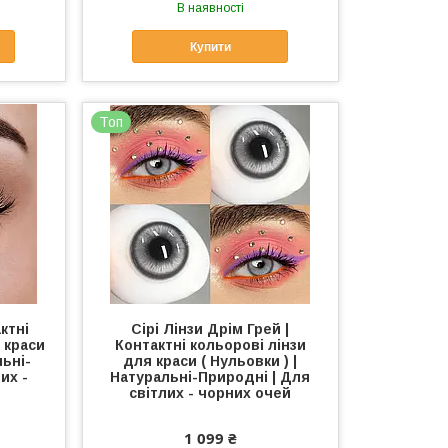
В наявності
Купити
Топ
ктні
Сірі Лінзи Дрім Грей |
я краси
Контактні кольорові лінзи
льні-
для краси ( Нульовки ) |
их -
Натуральні-Природні | Для
світлих - чорних очей
1 099 ₴