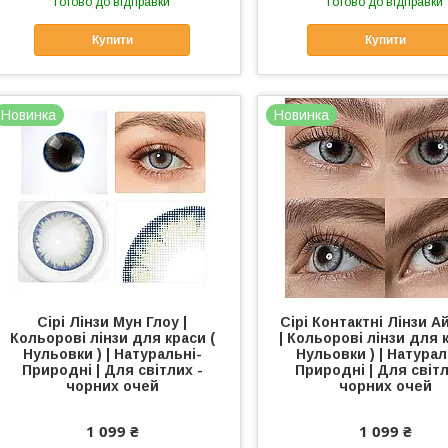
Готово до відправки
Готово до відправки
Купити
Купити
Новинка
Новинка
Сірі Лінзи Мун Глоу |
Сірі Контактні Лінзи А
Кольорові лінзи для краси (
| Кольорові лінзи для к
Нульовки ) | Натуральні-
Нульовки ) | Натурал
Природні | Для світлих -
Природні | Для світл
чорних очей
чорних очей
1 099 ₴
1 099 ₴