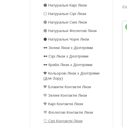
🟤 Натуральні Карі Лінзи
⚪️ Натуральні Сірі Лінзи
🔵 Натуральні Сині Лінзи
🟣 Натуральні Фіолетові Лінзи
⚫️ Натуральні Чорні Лінзи
🕶️ Зелені Лінзи з Діоптріями
🕶️ Сірі Лінзи з Діоптріями
🕶️ Крейзі Лінзи з Діоптріями
💖 Кольорові Лінзи з Діоптріями
(Для Зору)
💙 Блакитні Контактні Лінзи
💚 Зелені Контактні Лінзи
🤎 Карі Контактні Лінзи
💜 Фіолетові Контактні Лінзи
🤍 Сірі Контактні Лінзи