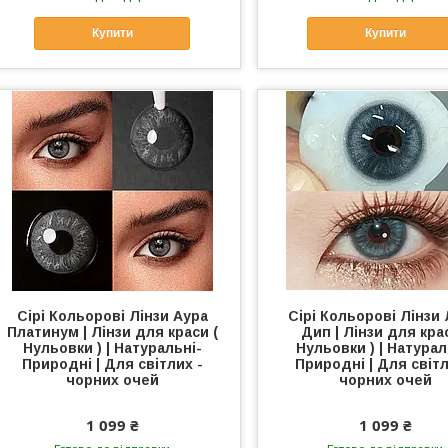
Купити
Купити
Сірі Кольорові Лінзи Аура
Сірі Кольорові Лінзи
Платинум | Лінзи для краси (
Дип | Лінзи для крас
Нульовки ) | Натуральні-
Нульовки ) | Натурал
Природні | Для світлих -
Природні | Для світл
чорних очей
чорних очей
1 099 ₴
1 099 ₴