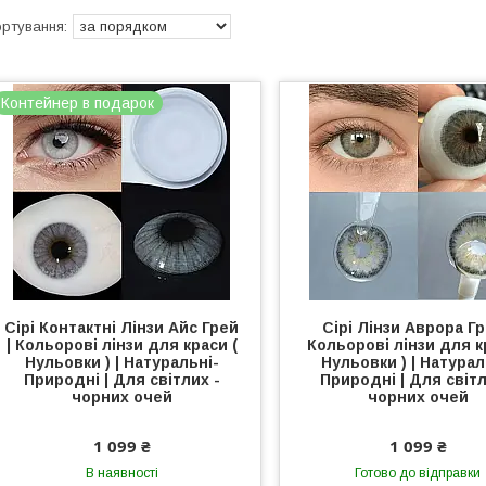
Контейнер в подарок
Сірі Контактні Лінзи Айс Грей
Сірі Лінзи Аврора Гр
| Кольорові лінзи для краси (
Кольорові лінзи для к
Нульовки ) | Натуральні-
Нульовки ) | Натурал
Природні | Для світлих -
Природні | Для світл
чорних очей
чорних очей
1 099 ₴
1 099 ₴
В наявності
Готово до відправки