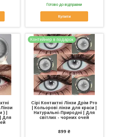
Готово до відправки
Купити
Контейнер в подарок
ктні
Сірі Контактні Лінзи Дрім Pro
 Лінзи
| Кольорові лінзи для краси |
 ) |
Натуральні-Природні | Для
| Для
світлих - чорних очей
чей
899 ₴