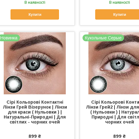
В наявності
В наявності
Купити
Купити
Новинка
Кукольные Серые
Сірі Кольорові Контактні
Сірі Кольорові Конта
Лінзи Грей Візерунок | Лінзи
Лінзи Грей2 | Лінзи дл
для краси ( Нульовки ) |
( Нульовки ) | Натура
Натуральні-Природні | Для
Природні | Для світл
світлих - чорних очей
чорних очей
899 ₴
899 ₴