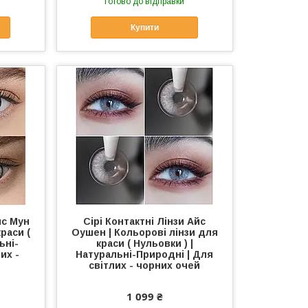
Готово до відправки
Купити
йс Мун
Сірі Контактні Лінзи Айс
раси (
Оушен | Кольорові лінзи для
ьні-
краси ( Нульовки ) |
их -
Натуральні-Природні | Для
світлих - чорних очей
1 099 ₴