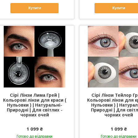
Купити
Купити
Сірі Лінзи Лима Грей |
Сірі Лінзи Тейлор Гр
Кольорові лінзи для краси (
Кольорові лінзи для к
Нульовки ) | Натуральні-
Нульовки ) | Натурал
Природні | Для світлих -
Природні | Для світл
чорних очей
чорних очей
1 099 ₴
1 099 ₴
Готово до відправки
Готово до відправки