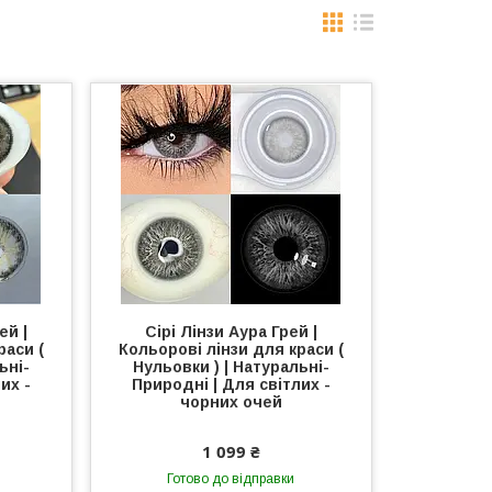
ей |
Сірі Лінзи Аура Грей |
раси (
Кольорові лінзи для краси (
ьні-
Нульовки ) | Натуральні-
их -
Природні | Для світлих -
чорних очей
1 099 ₴
Готово до відправки