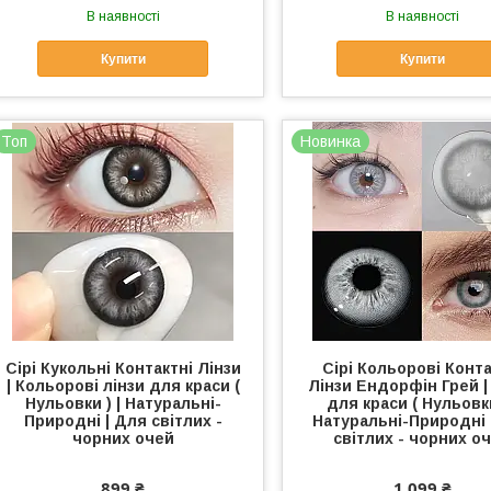
В наявності
В наявності
Купити
Купити
Топ
Новинка
Сірі Кукольні Контактні Лінзи
Сірі Кольорові Конта
| Кольорові лінзи для краси (
Лінзи Ендорфін Грей |
Нульовки ) | Натуральні-
для краси ( Нульовки
Природні | Для світлих -
Натуральні-Природні 
чорних очей
світлих - чорних о
899 ₴
1 099 ₴