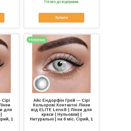
Готово до відправки
Купити
Новинка
 Сірі
Айс Ендорфін Грей — Сірі
Лінзи
Кольорові Контактні Лінзи
зи для
від ELITE Lens® | Лінзи для
|
краси ( Нульовки) |
ірий, 1
Натуральні | на 6 міс. Сірий, 1