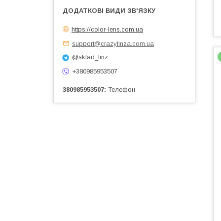
https://color-lens.com.ua
support@crazylinza.com.ua
@sklad_linz
+380985953507
380985953507
Телефон