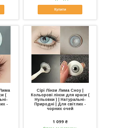
Купити
 Лима
Сірі Лінзи Лима Сноу |
и (
Кольорові лінзи для краси (
ьні-
Нульовки ) | Натуральні-
их -
Природні | Для світлих -
чорних очей
1 099 ₴