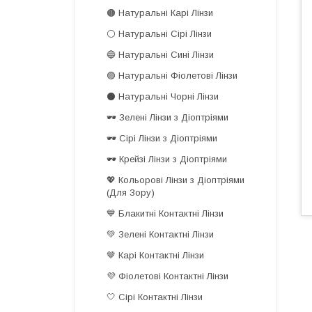
🟤 Натуральні Карі Лінзи
⚪️ Натуральні Сірі Лінзи
🔵 Натуральні Сині Лінзи
🟣 Натуральні Фіолетові Лінзи
⚫️ Натуральні Чорні Лінзи
🕶️ Зелені Лінзи з Діоптріями
🕶️ Сірі Лінзи з Діоптріями
🕶️ Крейзі Лінзи з Діоптріями
💖 Кольорові Лінзи з Діоптріями
(Для Зору)
💙 Блакитні Контактні Лінзи
💚 Зелені Контактні Лінзи
🤎 Карі Контактні Лінзи
💜 Фіолетові Контактні Лінзи
🤍 Сірі Контактні Лінзи