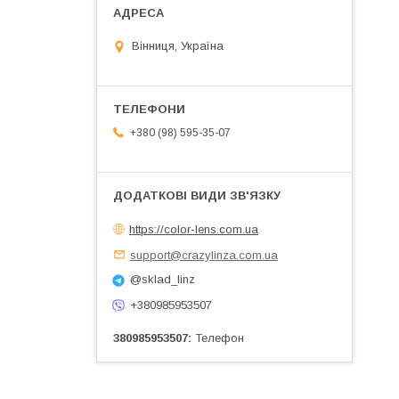
Вінниця, Україна
+380 (98) 595-35-07
https://color-lens.com.ua
support@crazylinza.com.ua
@sklad_linz
+380985953507
380985953507
Телефон