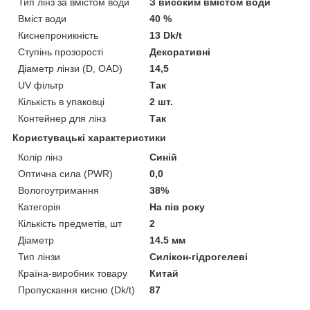
Тип лінз за вмістом води
З високим вмістом води
Вміст води
40 %
Киснепроникність
13 Dk/t
Ступінь прозорості
Декоративні
Діаметр лінзи (D, OAD)
14,5
UV фільтр
Так
Кількість в упаковці
2 шт.
Контейнер для лінз
Так
Користувацькі характеристики
Колір лінз
Синій
Оптична сила (PWR)
0,0
Вологоутримання
38%
Категорія
На пів року
Кількість предметів, шт
2
Діаметр
14.5 мм
Тип лінзи
Силікон-гідрогелеві
Країна-виробник товару
Китай
Пропускання кисню (Dk/t)
87