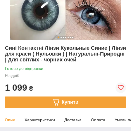
Сині Контактні Лінзи Кукольные Синие | Лінзи
для краси ( Нульовки ) | Натуральні-Природні
| Для світлих - чорних очей
Готово до відправки
Роздріб
1 099
₴
Купити
Опис
Характеристики
Доставка
Оплата
Умови п