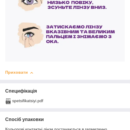
Приховати
Специфікація
spetsifikatsiyi.pdf
Спосіб упаковки
Кольорові контактні лінзи постачаються в герметично