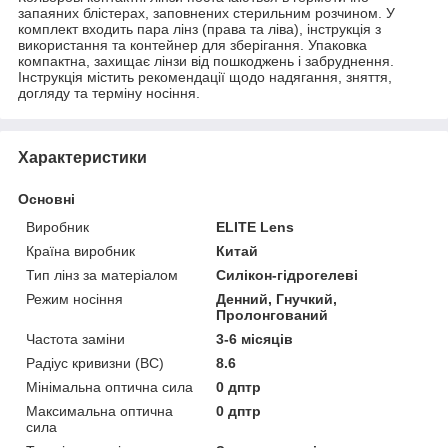
запаяних блістерах, заповнених стерильним розчином. У
комплект входить пара лінз (права та ліва), інструкція з
використання та контейнер для зберігання. Упаковка
компактна, захищає лінзи від пошкоджень і забруднення.
Інструкція містить рекомендації щодо надягання, зняття,
догляду та терміну носіння.
Характеристики
Основні
Виробник
ELITE Lens
Країна виробник
Китай
Тип лінз за матеріалом
Силікон-гідрогелеві
Режим носіння
Денний, Гнучкий,
Пролонгований
Частота заміни
3-6 місяців
Радіус кривизни (BC)
8.6
Мінімальна оптична сила
0 дптр
Максимальна оптична
0 дптр
сила