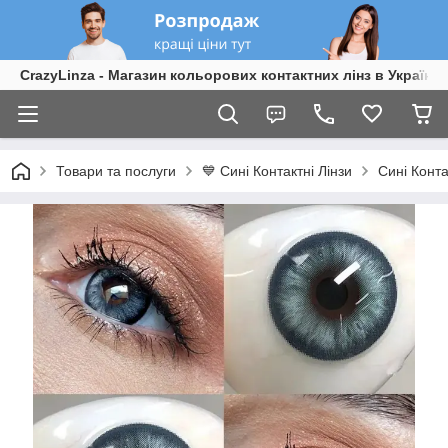
CrazyLinza - Магазин кольорових контактних лінз в Україні
Товари та послуги
💙 Сині Контактні Лінзи
Сині Конта