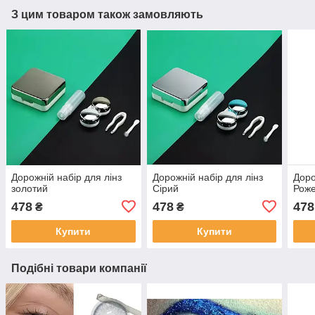
З цим товаром також замовляють
Дорожній набір для лінз
Дорожній набір для лінз
Доро
золотий
Сірий
Рож
478
478
478
₴
₴
Купити
Купити
Подібні товари компанії