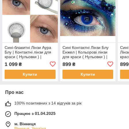
Сині-блакитні Лінзи Аура
Сині Контактні Лінзи Блу
Сині
Блу | Контактні лінзи для
Енжел | Кольорові лінзи
Лінз
краси ( Нульовки ) |
для краси ( Нульовки ) |
крас
Натуральні-Природні | Для
Натуральні-Природні | Для
Нату
1 099
899
899
₴
₴
світлих - чорних очей
світлих - чорних очей
світ
Купити
Купити
Про нас
100% позитивних з 14 відгуків за рік
Працює з 01.04.2025
м. Вінниця
Вінниця, Україна