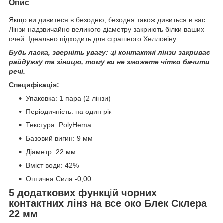
Опис
Якщо ви дивитеся в безодню, безодня також дивиться в вас.
Лінзи надзвичайно великого діаметру закриють білки ваших
очей. Ідеально підходить для страшного Хелловіну.
Будь ласка, зверніть увагу: ці контактні лінзи закриває
райдужку та зіницю, тому ви не зможете чітко бачити
речі.
Специфікація:
Упаковка: 1 пара (2 лінзи)
Періодичність: на один рік
Текстура: PolyHema
Базовий вигин: 9 мм
Діаметр: 22 мм
Вміст води: 42%
Оптична Сила:-0,00
5 додаткових функцій чорних
контактних лінз на все око Блек Склера
22 мм