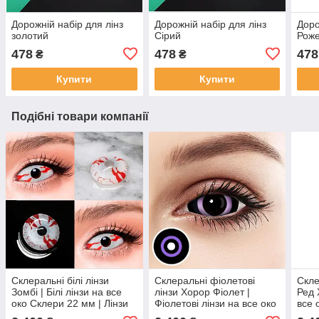
Дорожній набір для лінз
Дорожній набір для лінз
Доро
золотий
Сірий
Рож
478
478
478
₴
₴
Купити
Купити
Подібні товари компанії
Склеральні білі лінзи
Склеральні фіолетові
Скле
Зомбі | Білі лінзи на все
лінзи Хорор Фіолет |
Ред 
око Склери 22 мм | Лінзи
Фіолетові лінзи на все око
все 
білі
Склери 22 мм | Лінзи
Лінз