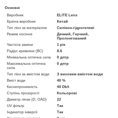
Основні
Виробник
ELITE Lens
Країна виробник
Китай
Тип лінз за матеріалом
Силікон-гідрогелеві
Режим носіння
Денний, Гнучкий,
Пролонгований
Частота заміни
1 рік
Радіус кривизни (BC)
8.6
Мінімальна оптична сила
0 дптр
Максимальна оптична
0 дптр
сила
Тип лінз за вмістом води
З високим вмістом води
Вміст води
40 %
Киснепроникність
40 Dk/t
Ступінь прозорості
Кольорові
Діаметр лінзи (D, OAD)
22
UV фільтр
Так
Індикатор інверсії
Так