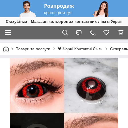
CrazyLinza - Магазин кольорових контактних лінз в Україні
Товари та послуги
🖤 Чорні Контактні Лінзи
Склеральн