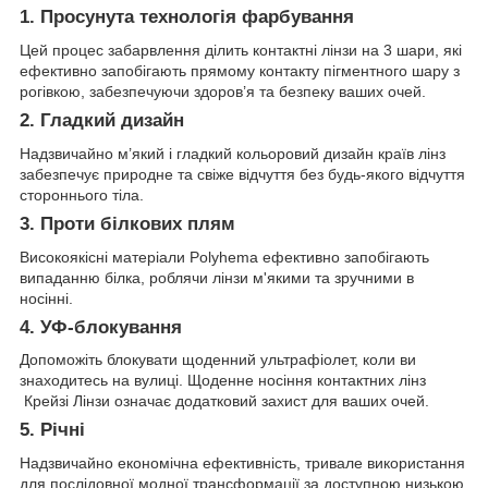
1. Просунута технологія фарбування
Цей процес забарвлення ділить контактні лінзи на 3 шари, які
ефективно запобігають прямому контакту пігментного шару з
рогівкою, забезпечуючи здоров’я та безпеку ваших очей.
2. Гладкий дизайн
Надзвичайно м’який і гладкий кольоровий дизайн країв лінз
забезпечує природне та свіже відчуття без будь-якого відчуття
стороннього тіла.
3. Проти білкових плям
Високоякісні матеріали Polyhema ефективно запобігають
випаданню білка, роблячи лінзи м'якими та зручними в
носінні.
4. УФ-блокування
Допоможіть блокувати щоденний ультрафіолет, коли ви
знаходитесь на вулиці. Щоденне носіння контактних лінз
Крейзі Лінзи означає додатковий захист для ваших очей.
5. Річні
Надзвичайно економічна ефективність, тривале використання
для послідовної модної трансформації за доступною низькою