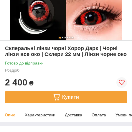
Склеральні лінзи чорні Хорор Дарк | Чорні
лінзи все око | Склери 22 мм | Лінзи чорне око
Готово до відправки
Роздріб
2 400
₴
Купити
Опис
Характеристики
Доставка
Оплата
Умови п