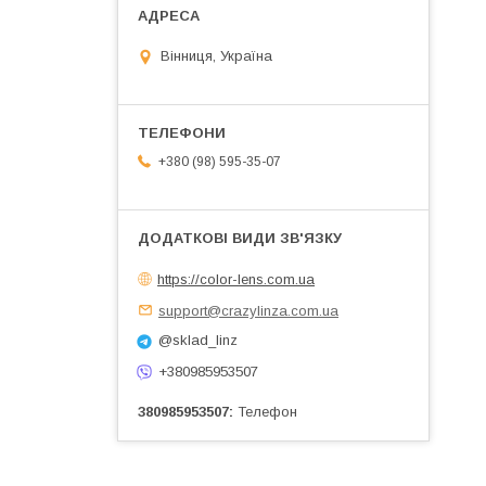
Вінниця, Україна
+380 (98) 595-35-07
https://color-lens.com.ua
support@crazylinza.com.ua
@sklad_linz
+380985953507
380985953507
Телефон