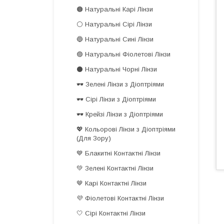
🟤 Натуральні Карі Лінзи
⚪️ Натуральні Сірі Лінзи
🔵 Натуральні Сині Лінзи
🟣 Натуральні Фіолетові Лінзи
⚫️ Натуральні Чорні Лінзи
🕶️ Зелені Лінзи з Діоптріями
🕶️ Сірі Лінзи з Діоптріями
🕶️ Крейзі Лінзи з Діоптріями
💖 Кольорові Лінзи з Діоптріями
(Для Зору)
💙 Блакитні Контактні Лінзи
💚 Зелені Контактні Лінзи
🤎 Карі Контактні Лінзи
💜 Фіолетові Контактні Лінзи
🤍 Сірі Контактні Лінзи