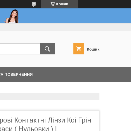
Кошик
Кошик
ТА ПОВЕРНЕННЯ
ові Контактні Лінзи Коі Грін
раси ( Нульовки ) |