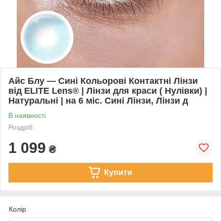
Айс Блу — Сині Кольорові Контактні Лінзи
від ELITE Lens® | Лінзи для краси ( Нулівки) |
Натуральні | на 6 міс. Сині Лінзи, Лінзи д
В наявності
Роздріб
1 099
₴
Купити
Колір