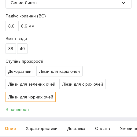
Синие Линзы
Радіус кривини (BC)
8.6
8.6 мм
Вміст води
38
40
Ступінь прозорості
Декоративні
Лінзи для каріх очей
Лінзи для зелених очей
Лінзи для сірих очей
Лінзи для чорних очей
В наявності
Опис
Характеристики
Доставка
Оплата
Умови п