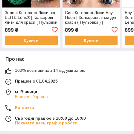
Зелені Контактні Лінзи від
Сині Контактні Лінзи Блу
Блу 
ELITE Lens® | Кольорові
Неон | Кольорові лінзи для
Конт
лінзи для краси ( Нульовки
краси ( Нульовки ) |
Lens
) | Натуральні | на 6міс.
Натуральні-Природні | Для
Нуль
899
899
899
₴
₴
світлих - чорних очей
на 6
Купити
Купити
Про нас
100% позитивних з 14 відгуків за рік
Працює з 01.04.2025
м. Вінниця
Вінниця, Україна
Контакти
Сьогодні працює з 10:00 до 18:00
Показати весь графік роботи