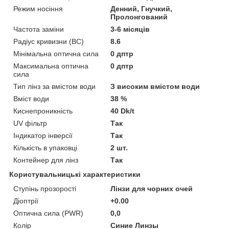
Режим носіння
Денний, Гнучкий,
Пролонгований
Частота заміни
3-6 місяців
Радіус кривизни (BC)
8.6
Мінімальна оптична сила
0 дптр
Максимальна оптична
0 дптр
сила
Тип лінз за вмістом води
З високим вмістом води
Вміст води
38 %
Киснепроникність
40 Dk/t
UV фільтр
Так
Індикатор інверсії
Так
Кількість в упаковці
2 шт.
Контейнер для лінз
Так
Користувальницькі характеристики
Ступінь прозорості
Лінзи для чорних очей
Діоптрії
+0.00
Оптична сила (PWR)
0,0
Колір
Синие Линзы