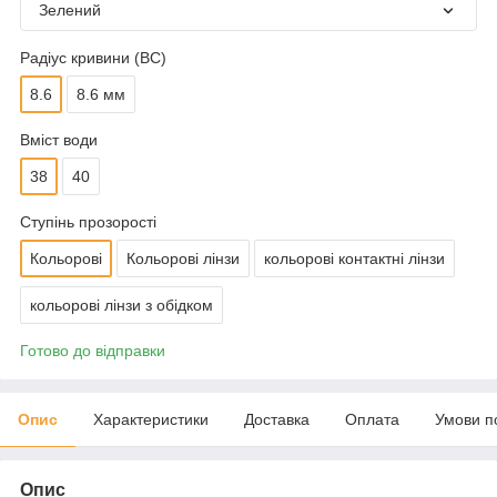
Зелений
Радіус кривини (BC)
8.6
8.6 мм
Вміст води
38
40
Ступінь прозорості
Кольорові
Кольорові лінзи
кольорові контактні лінзи
кольорові лінзи з обідком
Готово до відправки
Опис
Характеристики
Доставка
Оплата
Умови п
Опис