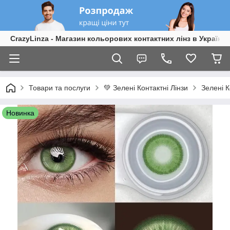
CrazyLinza - Магазин кольорових контактних лінз в Україні
Товари та послуги
💚 Зелені Контактні Лінзи
Зелені К
Новинка