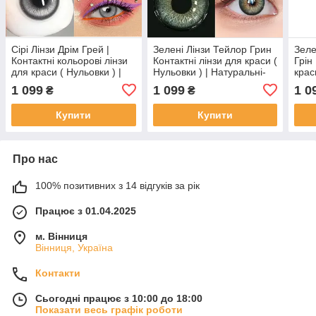
Сірі Лінзи Дрім Грей |
Зелені Лінзи Тейлор Грин
Зеле
Контактні кольорові лінзи
Контактні лінзи для краси (
Грін
для краси ( Нульовки ) |
Нульовки ) | Натуральні-
крас
Натуральні-Природні | Для
Природні | Для світлих -
Нату
1 099
1 099
1 0
₴
₴
світлих - чорних очей
чорних очей
світ
Купити
Купити
Про нас
100% позитивних з 14 відгуків за рік
Працює з 01.04.2025
м. Вінниця
Вінниця, Україна
Контакти
Сьогодні працює з 10:00 до 18:00
Показати весь графік роботи