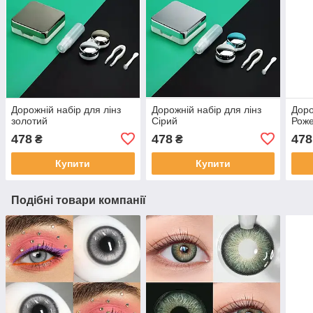
Дорожній набір для лінз
Дорожній набір для лінз
Доро
золотий
Сірий
Рож
478
478
478
₴
₴
Купити
Купити
Подібні товари компанії