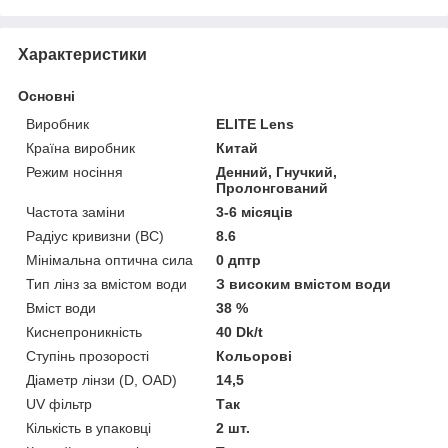
Характеристики
Основні
Виробник
ELITE Lens
Країна виробник
Китай
Режим носіння
Денний, Гнучкий,
Пролонгований
Частота заміни
3-6 місяців
Радіус кривизни (BC)
8.6
Мінімальна оптична сила
0 дптр
Тип лінз за вмістом води
З високим вмістом води
Вміст води
38 %
Киснепроникність
40 Dk/t
Ступінь прозорості
Кольорові
Діаметр лінзи (D, OAD)
14,5
UV фільтр
Так
Кількість в упаковці
2 шт.