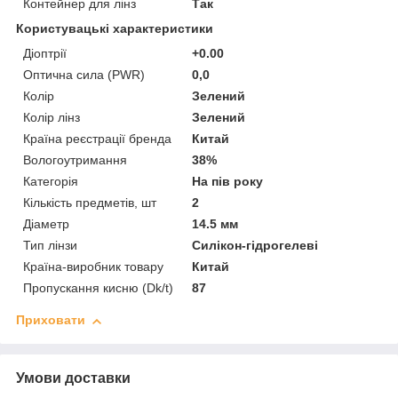
Контейнер для лінз
Так
Користувацькі характеристики
Діоптрії
+0.00
Оптична сила (PWR)
0,0
Колір
Зелений
Колір лінз
Зелений
Країна реєстрації бренда
Китай
Вологоутримання
38%
Категорія
На пів року
Кількість предметів, шт
2
Діаметр
14.5 мм
Тип лінзи
Силікон-гідрогелеві
Країна-виробник товару
Китай
Пропускання кисню (Dk/t)
87
Приховати
Умови доставки