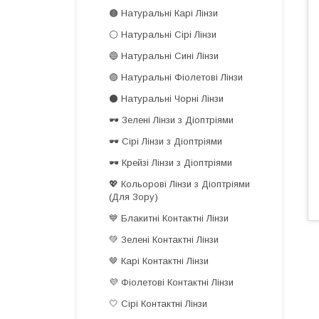
🟤 Натуральні Карі Лінзи
⚪️ Натуральні Сірі Лінзи
🔵 Натуральні Сині Лінзи
🟣 Натуральні Фіолетові Лінзи
⚫️ Натуральні Чорні Лінзи
🕶️ Зелені Лінзи з Діоптріями
🕶️ Сірі Лінзи з Діоптріями
🕶️ Крейзі Лінзи з Діоптріями
💖 Кольорові Лінзи з Діоптріями
(Для Зору)
💙 Блакитні Контактні Лінзи
💚 Зелені Контактні Лінзи
🤎 Карі Контактні Лінзи
💜 Фіолетові Контактні Лінзи
🤍 Сірі Контактні Лінзи