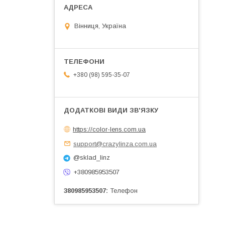
Вінниця, Україна
+380 (98) 595-35-07
https://color-lens.com.ua
support@crazylinza.com.ua
@sklad_linz
+380985953507
380985953507
Телефон