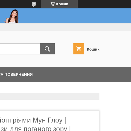
Кошик
Кошик
ТА ПОВЕРНЕННЯ
діоптріями Мун Глоу |
зи для поганого зору |