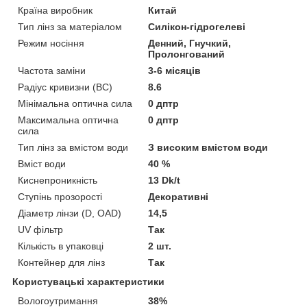
Країна виробник
Китай
Тип лінз за матеріалом
Силікон-гідрогелеві
Режим носіння
Денний, Гнучкий,
Пролонгований
Частота заміни
3-6 місяців
Радіус кривизни (BC)
8.6
Мінімальна оптична сила
0 дптр
Максимальна оптична
0 дптр
сила
Тип лінз за вмістом води
З високим вмістом води
Вміст води
40 %
Киснепроникність
13 Dk/t
Ступінь прозорості
Декоративні
Діаметр лінзи (D, OAD)
14,5
UV фільтр
Так
Кількість в упаковці
2 шт.
Контейнер для лінз
Так
Користувацькі характеристики
Вологоутримання
38%