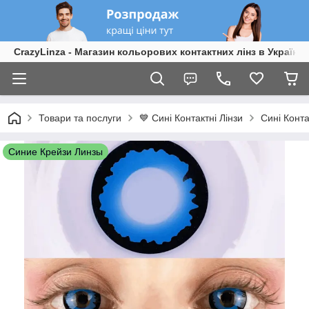
CrazyLinza - Магазин кольорових контактних лінз в Україні
Товари та послуги
💙 Сині Контактні Лінзи
Сині Конта
Синие Крейзи Линзы