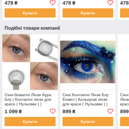
478
478
478
₴
₴
Купити
Купити
Подібні товари компанії
Сині-блакитні Лінзи Аура
Сині Контактні Лінзи Блу
Сині
Блу | Контактні лінзи для
Енжел | Кольорові лінзи
Лінз
краси ( Нульовки ) |
для краси ( Нульовки ) |
крас
Натуральні-Природні | Для
Натуральні-Природні | Для
Нату
1 099
899
899
₴
₴
світлих - чорних очей
світлих - чорних очей
світ
Купити
Купити